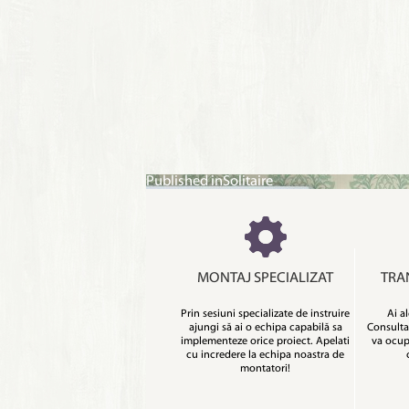
Post
Published in
Solitaire
navigation
MONTAJ SPECIALIZAT
TRA
Prin sesiuni specializate de instruire
Ai al
ajungi să ai o echipa capabilă sa
Consulta
implementeze orice proiect. Apelati
va ocupa
cu incredere la echipa noastra de
montatori!