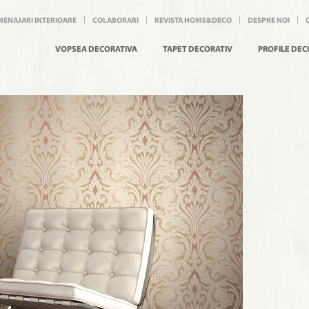
MENAJARI INTERIOARE
COLABORARI
REVISTA HOME&DECO
DESPRE NOI
VOPSEA DECORATIVA
TAPET DECORATIV
PROFILE DEC