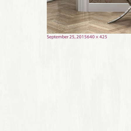
Posted
Full
September 25, 2015
640 × 425
on
size