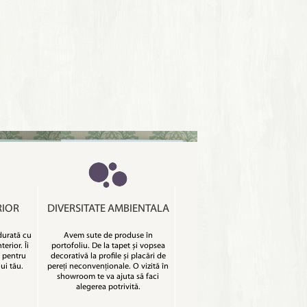
RIOR
DIVERSITATE AMBIENTALA
durată cu
Avem sute de produse în
terior. Îi
portofoliu. De la tapet și vopsea
 pentru
decorativă la profile și placări de
ui tău.
pereți neconvenționale. O vizită în
showroom te va ajuta să faci
alegerea potrivită.