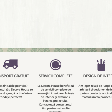
NSPORT GRATUIT
SERVICII COMPLETE
DESIGN DE INTE
es finisajele potrivite?
La Decora House beneficiezi
Am legat relații de lungă 
ntul tău Decora House se
de servicii complete de
arhitecți și designeri de in
 să ajungă la tine într-o
amenajări interioare: finisaje
putem contacta oricând
condiție perfectă!
de interior și exterior și
materializarea proiectul
livrarea proiectului.
Contactează consultantul
tău pentru mai multe