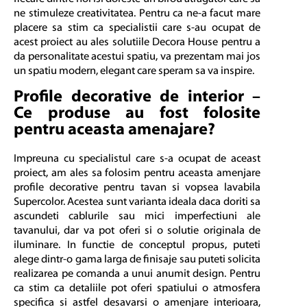
ne stimuleze creativitatea. Pentru ca ne-a facut mare
placere sa stim ca specialistii care s-au ocupat de
acest proiect au ales solutiile Decora House pentru a
da personalitate acestui spatiu, va prezentam mai jos
un spatiu modern, elegant care speram sa va inspire.
Profile decorative de interior –
Ce produse au fost folosite
pentru aceasta amenajare?
Impreuna cu specialistul care s-a ocupat de aceast
proiect, am ales sa folosim pentru aceasta amenjare
profile decorative pentru tavan si vopsea lavabila
Supercolor. Acestea sunt varianta ideala daca doriti sa
ascundeti cablurile sau mici imperfectiuni ale
tavanului, dar va pot oferi si o solutie originala de
iluminare. In functie de conceptul propus, puteti
alege dintr-o gama larga de finisaje sau puteti solicita
realizarea pe comanda a unui anumit design. Pentru
ca stim ca detaliile pot oferi spatiului o atmosfera
specifica si astfel desavarsi o amenjare interioara,