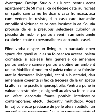
Avantgard Design Studio
au lucrat pentru acest
apartament de 68 mp si, ca de fiecare data, au recreat
un spatiu care sa nu fie doar o casa frumoasa, asa
cum vedem in reviste, ci o casa care transmite
emotiile si viziunea celor care locuiesc in ea. Solutia
propusa de ei a presupus selectarea culorilor si
pieselor de mobilier pentru a veni in armonie unele
cu altele si toate cu personalitatea stapanului casei.
Fiind vorba despre un living cu o bucatarie open
space, designerii au ales sa foloseasca aceeasi paleta
cromatica si aceleasi linii generale de amenjare
pentru ambele camere pentru a obtine un ambient
unitar. Mobilierul modern si paleta coloristica folosite
atat la decorarea livingului, cat si a bucatariei, dau
amenajarii coerenta si fac ca trecerea de la un spatiu
la altul sa fie practic imperceptibila. Pentru a pune in
valoare aceste piese, designerii au ales sa foloseasca
un
efect decorativ
foarte potrivit interioarelor
contemporane: efectul decorativ multidecor. Acest
finisaj cu efecte pretioase de perle ofera spatiului un