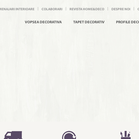
MENAJARI INTERIOARE
COLABORARI
REVISTA HOME&DECO
DESPRE NOI
VOPSEA DECORATIVA
TAPET DECORATIV
PROFILE DEC