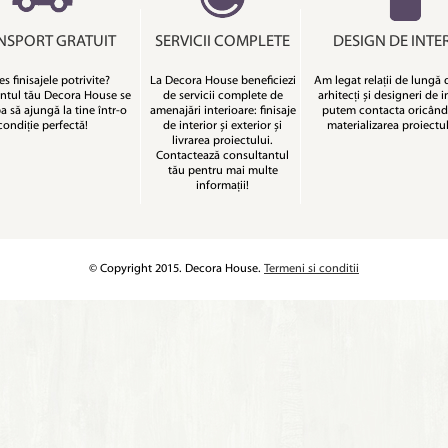
NSPORT GRATUIT
SERVICII COMPLETE
DESIGN DE INTE
es finisajele potrivite?
La Decora House beneficiezi
Am legat relații de lungă 
ntul tău Decora House se
de servicii complete de
arhitecți și designeri de in
 să ajungă la tine într-o
amenajări interioare: finisaje
putem contacta oricând
condiție perfectă!
de interior și exterior și
materializarea proiectul
livrarea proiectului.
Contactează consultantul
tău pentru mai multe
informații!
© Copyright 2015. Decora House.
Termeni si conditii